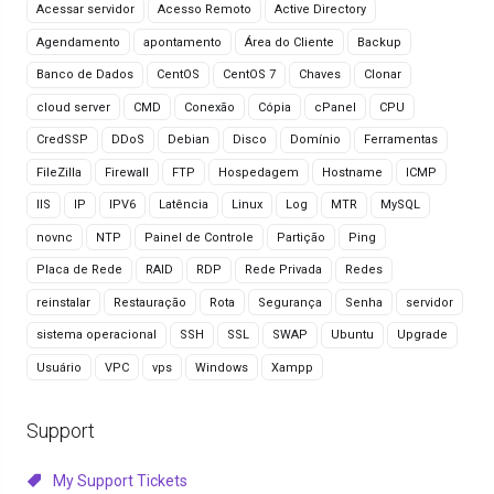
Acessar servidor
Acesso Remoto
Active Directory
Agendamento
apontamento
Área do Cliente
Backup
Banco de Dados
CentOS
CentOS 7
Chaves
Clonar
cloud server
CMD
Conexão
Cópia
cPanel
CPU
CredSSP
DDoS
Debian
Disco
Domínio
Ferramentas
FileZilla
Firewall
FTP
Hospedagem
Hostname
ICMP
IIS
IP
IPV6
Latência
Linux
Log
MTR
MySQL
novnc
NTP
Painel de Controle
Partição
Ping
Placa de Rede
RAID
RDP
Rede Privada
Redes
reinstalar
Restauração
Rota
Segurança
Senha
servidor
sistema operacional
SSH
SSL
SWAP
Ubuntu
Upgrade
Usuário
VPC
vps
Windows
Xampp
Support
My Support Tickets