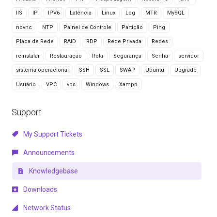
IIS
IP
IPV6
Latência
Linux
Log
MTR
MySQL
novnc
NTP
Painel de Controle
Partição
Ping
Placa de Rede
RAID
RDP
Rede Privada
Redes
reinstalar
Restauração
Rota
Segurança
Senha
servidor
sistema operacional
SSH
SSL
SWAP
Ubuntu
Upgrade
Usuário
VPC
vps
Windows
Xampp
Support
My Support Tickets
Announcements
Knowledgebase
Downloads
Network Status