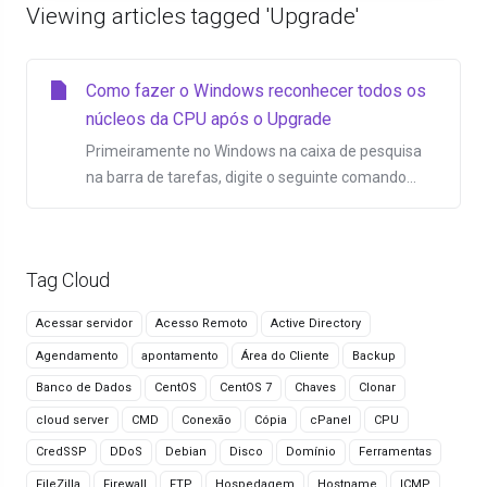
Viewing articles tagged 'Upgrade'
Como fazer o Windows reconhecer todos os
núcleos da CPU após o Upgrade
Primeiramente no Windows na caixa de pesquisa
na barra de tarefas, digite o seguinte comando...
Tag Cloud
Acessar servidor
Acesso Remoto
Active Directory
Agendamento
apontamento
Área do Cliente
Backup
Banco de Dados
CentOS
CentOS 7
Chaves
Clonar
cloud server
CMD
Conexão
Cópia
cPanel
CPU
CredSSP
DDoS
Debian
Disco
Domínio
Ferramentas
FileZilla
Firewall
FTP
Hospedagem
Hostname
ICMP