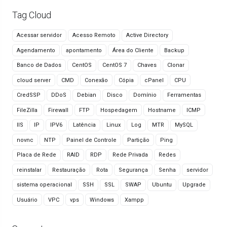
Tag Cloud
Acessar servidor
Acesso Remoto
Active Directory
Agendamento
apontamento
Área do Cliente
Backup
Banco de Dados
CentOS
CentOS 7
Chaves
Clonar
cloud server
CMD
Conexão
Cópia
cPanel
CPU
CredSSP
DDoS
Debian
Disco
Domínio
Ferramentas
FileZilla
Firewall
FTP
Hospedagem
Hostname
ICMP
IIS
IP
IPV6
Latência
Linux
Log
MTR
MySQL
novnc
NTP
Painel de Controle
Partição
Ping
Placa de Rede
RAID
RDP
Rede Privada
Redes
reinstalar
Restauração
Rota
Segurança
Senha
servidor
sistema operacional
SSH
SSL
SWAP
Ubuntu
Upgrade
Usuário
VPC
vps
Windows
Xampp